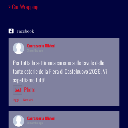
Car Wrapping
Facebook
Carrozzeria Olivieri
3 months ago
Per tutta la settimana saremo sulle tavole delle
tante osterie della Fiera di Castelnuovo 2026. Vi
aspettiamo tutti!
Photo
Leggi
·
Condividi
Carrozzeria Olivieri
3 months ago