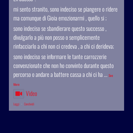
mi sento stranito, sono indeciso se piangere o ridere
ma comunque di Gioia emozionarmi , quello si ;
sono indeciso se sbandierare questo successo ,
divulgarlo a più non posso o semplicemente
rinfacciarlo a chi non ci credeva , a chi ci derideva;
sono indeciso se informare le tante carrozzerie
convenzionate che non ho convinto durante questo
percorso o andare a battere cassa a chi ci ha
...
See
More
Video
Leggi
·
Condividi