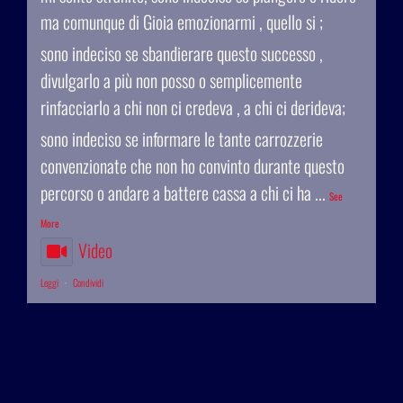
ma comunque di Gioia emozionarmi , quello si ;
sono indeciso se sbandierare questo successo ,
divulgarlo a più non posso o semplicemente
rinfacciarlo a chi non ci credeva , a chi ci derideva;
sono indeciso se informare le tante carrozzerie
convenzionate che non ho convinto durante questo
percorso o andare a battere cassa a chi ci ha
...
See
More
Video
Leggi
·
Condividi