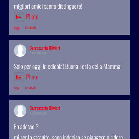
migliori amici sanno distinguere!
Photo
Leggi
·
Condividi
Carrozzeria Olivieri
3 months ago
Solo per oggi in edicola! Buona Festa della Mamma!
Photo
Leggi
·
Condividi
Carrozzeria Olivieri
3 months ago
Eh adesso ?
mi sento stranito, sono indeciso se piangere o ridere