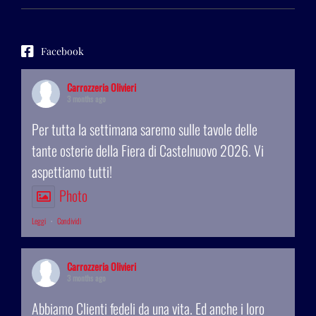
Facebook
Carrozzeria Olivieri
3 months ago
Per tutta la settimana saremo sulle tavole delle
tante osterie della Fiera di Castelnuovo 2026. Vi
aspettiamo tutti!
Photo
Leggi
·
Condividi
Carrozzeria Olivieri
3 months ago
Abbiamo Clienti fedeli da una vita. Ed anche i loro