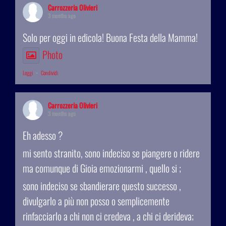
Carrozzeria Olivieri
3 months ago
Solo per oggi in edicola! Buona Festa della Mamma!
Photo
Leggi
·
Condividi
Carrozzeria Olivieri
3 months ago
Eh adesso ?
mi sento stranito, sono indeciso se piangere o ridere
ma comunque di Gioia emozionarmi , quello si ;
sono indeciso se sbandierare questo successo ,
divulgarlo a più non posso o semplicemente
rinfacciarlo a chi non ci credeva , a chi ci derideva;