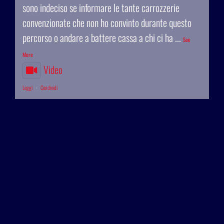
sono indeciso se informare le tante carrozzerie
convenzionate che non ho convinto durante questo
percorso o andare a battere cassa a chi ci ha
...
See
More
Video
Leggi
·
Condividi