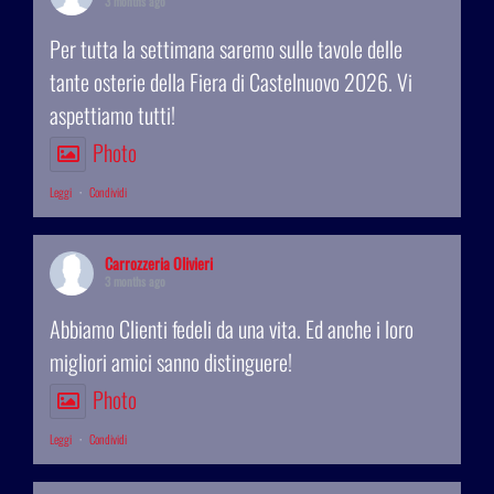
3 months ago
Per tutta la settimana saremo sulle tavole delle
tante osterie della Fiera di Castelnuovo 2026. Vi
aspettiamo tutti!
Photo
Leggi
·
Condividi
Carrozzeria Olivieri
3 months ago
Abbiamo Clienti fedeli da una vita. Ed anche i loro
migliori amici sanno distinguere!
Photo
Leggi
·
Condividi