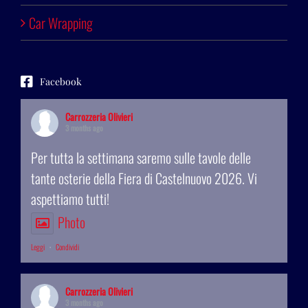
Car Wrapping
Facebook
Carrozzeria Olivieri
3 months ago
Per tutta la settimana saremo sulle tavole delle
tante osterie della Fiera di Castelnuovo 2026. Vi
aspettiamo tutti!
Photo
Leggi
·
Condividi
Carrozzeria Olivieri
3 months ago