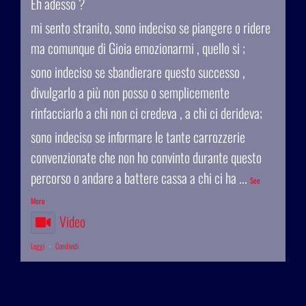
Eh adesso ?
mi sento stranito, sono indeciso se piangere o ridere
ma comunque di Gioia emozionarmi , quello si ;
sono indeciso se sbandierare questo successo ,
divulgarlo a più non posso o semplicemente
rinfacciarlo a chi non ci credeva , a chi ci derideva;
sono indeciso se informare le tante carrozzerie
convenzionate che non ho convinto durante questo
percorso o andare a battere cassa a chi ci ha
...
See
More
Video
Leggi
·
Condividi