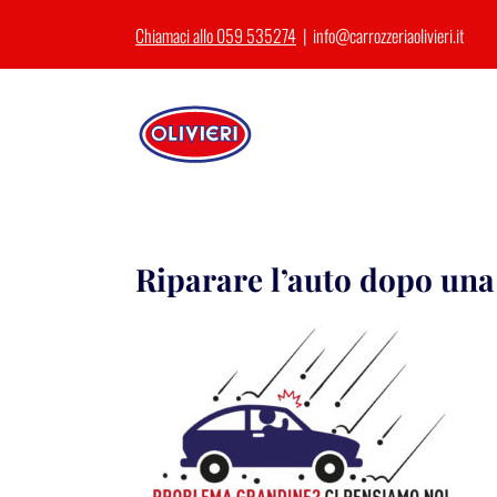
Salta
Chiamaci allo 059 535274
|
info@carrozzeriaolivieri.it
al
contenuto
Riparare l’auto dopo una