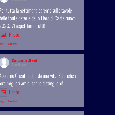
Per tutta la settimana saremo sulle tavole
delle tante osterie della Fiera di Castelnuovo
2026. Vi aspettiamo tutti!
Photo
eggi
·
Condividi
Carrozzeria Olivieri
3 months ago
Abbiamo Clienti fedeli da una vita. Ed anche i
loro migliori amici sanno distinguere!
Photo
eggi
·
Condividi