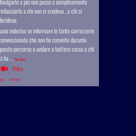
divulgarlo a più non posso o semplicemente
rinfacciarlo a chi non ci credeva , a chi ci
derideva;
sono indeciso se informare le tante carrozzerie
convenzionate che non ho convinto durante
questo percorso o andare a battere cassa a chi
ci ha
...
See More
Video
eggi
·
Condividi