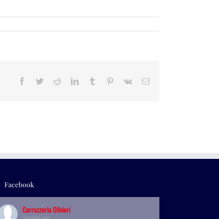
Facebook
Twitter
Reddit
LinkedIn
Tumblr
Pinterest
Vk
Email
Facebook
Carrozzeria Olivieri
3 months ago