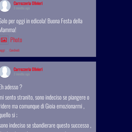
Carrozzeria Olivieri
3 months ago
Solo per oggi in edicola! Buona Festa della
Mamma!
Photo
eggi
·
Condividi
Carrozzeria Olivieri
3 months ago
Eh adesso ?
mi sento stranito, sono indeciso se piangere o
ridere ma comunque di Gioia emozionarmi ,
quello si ;
sono indeciso se sbandierare questo successo ,