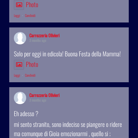
Photo
Leggi
·
Condividi
Carrozzeria Olivieri
3 months ago
Solo per oggi in edicola! Buona Festa della Mamma!
Photo
Leggi
·
Condividi
Carrozzeria Olivieri
3 months ago
Eh adesso ?
mi sento stranito, sono indeciso se piangere o ridere
ma comunque di Gioia emozionarmi , quello si ;