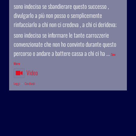
sono indeciso se sbandierare questo successo ,
divulgarlo a più non posso o semplicemente
rinfacciarlo a chi non ci credeva , a chi ci derideva;
sono indeciso se informare le tante carrozzerie
convenzionate che non ho convinto durante questo
percorso o andare a battere cassa a chi ci ha
...
See
More
Video
Leggi
·
Condividi