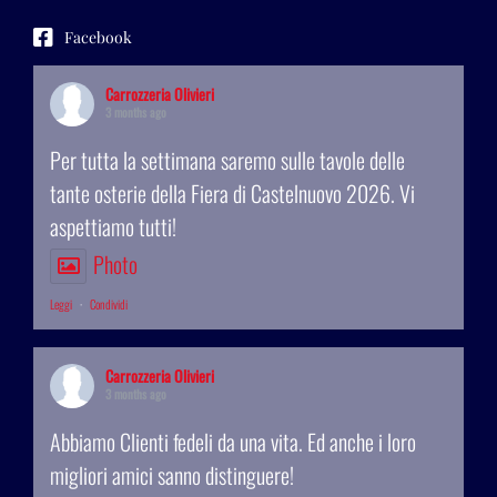
Facebook
Carrozzeria Olivieri
3 months ago
Per tutta la settimana saremo sulle tavole delle
tante osterie della Fiera di Castelnuovo 2026. Vi
aspettiamo tutti!
Photo
Leggi
·
Condividi
Carrozzeria Olivieri
3 months ago
Abbiamo Clienti fedeli da una vita. Ed anche i loro
migliori amici sanno distinguere!