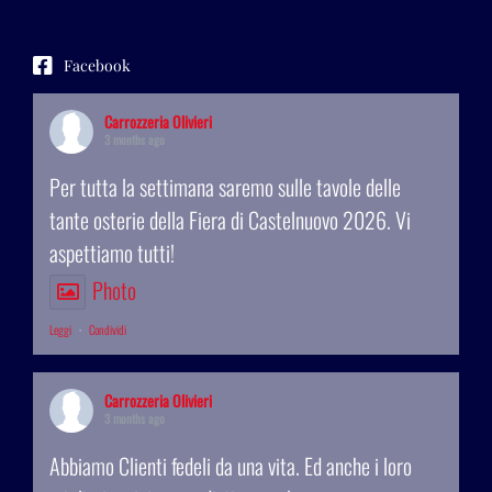
Facebook
Carrozzeria Olivieri
3 months ago
Per tutta la settimana saremo sulle tavole delle
tante osterie della Fiera di Castelnuovo 2026. Vi
aspettiamo tutti!
Photo
Leggi
·
Condividi
Carrozzeria Olivieri
3 months ago
Abbiamo Clienti fedeli da una vita. Ed anche i loro