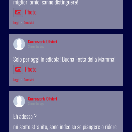
migliori amici sanno distinguere!
Photo
Leggi
·
Condividi
Carrozzeria Olivieri
3 months ago
Solo per oggi in edicola! Buona Festa della Mamma!
Photo
Leggi
·
Condividi
Carrozzeria Olivieri
3 months ago
Eh adesso ?
mi sento stranito, sono indeciso se piangere o ridere