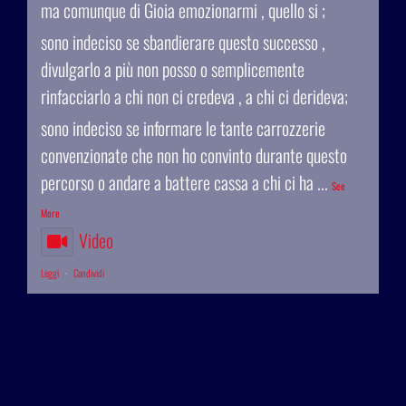
ma comunque di Gioia emozionarmi , quello si ;
sono indeciso se sbandierare questo successo ,
divulgarlo a più non posso o semplicemente
rinfacciarlo a chi non ci credeva , a chi ci derideva;
sono indeciso se informare le tante carrozzerie
convenzionate che non ho convinto durante questo
percorso o andare a battere cassa a chi ci ha
...
See
More
Video
Leggi
·
Condividi